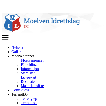
Veksle
navigasjon
Nyheter
Galleri
Moelvenrennet
Moelvenrennet
Påmelding
Informasjon
Startlister
Løypekart
Resultater
Mannskapsliste
Kontakt oss
Terrengløp
Terrengløp
Terminliste