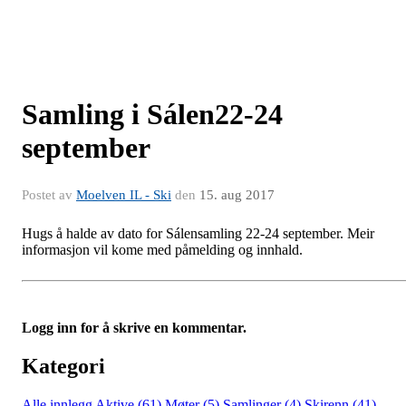
Samling i Sálen22-24
september
Postet av
Moelven IL - Ski
den
15. aug 2017
Hugs å halde av dato for Sálensamling 22-24 september. Meir
informasjon vil kome med påmelding og innhald.
Logg inn for å skrive en kommentar.
Kategori
Alle innlegg
Aktive (61)
Møter (5)
Samlinger (4)
Skirenn (41)