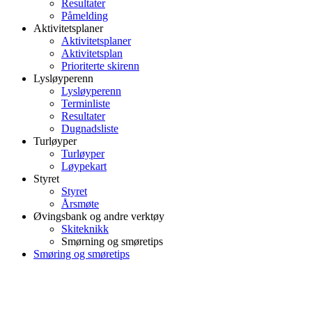
Resultater
Påmelding
Aktivitetsplaner
Aktivitetsplaner
Aktivitetsplan
Prioriterte skirenn
Lysløyperenn
Lysløyperenn
Terminliste
Resultater
Dugnadsliste
Turløyper
Turløyper
Løypekart
Styret
Styret
Årsmøte
Øvingsbank og andre verktøy
Skiteknikk
Smørning og smøretips
Smøring og smøretips