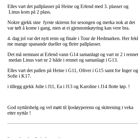
Elles vart det pallplasser på Heine og Erlend med 3. plasser og
Linus kom på 2 plass.
Nokre gjekk sine fyrste skirenn for sesongen og merka nok at det
var tøft å kome i gang, men at ei gjennomkøyring kan vere bra.
4. dag jol var det nytt renn og finale i Tour de Hedmarken. Her fek
me mange spanande dueller og fleire pallplasser.
Det må nemnast at Erlend vann G14 samanlagt og vart nr 2 i rennet
medan Linus vart nr 2 både i rennet og samanlagt i G13.
Elles vart det pallen på Heine i G11, Oliver i G15 samt for Inger og
Sofie i K17.
i tillegg gjekk Julie i J11, Ea i J13 og Karoline i J14 flotte løp. !
God nyttårshelg og vel møtt til ljosløyperenn og skitrening i veka
etter nyttår !