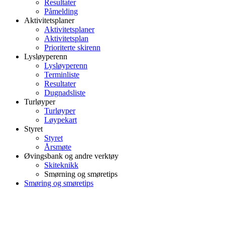
Resultater
Påmelding
Aktivitetsplaner
Aktivitetsplaner
Aktivitetsplan
Prioriterte skirenn
Lysløyperenn
Lysløyperenn
Terminliste
Resultater
Dugnadsliste
Turløyper
Turløyper
Løypekart
Styret
Styret
Årsmøte
Øvingsbank og andre verktøy
Skiteknikk
Smørning og smøretips
Smøring og smøretips