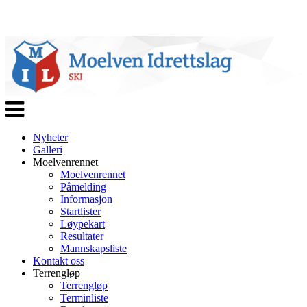
Veksle
navigasjon
Nyheter
Galleri
Moelvenrennet
Moelvenrennet
Påmelding
Informasjon
Startlister
Løypekart
Resultater
Mannskapsliste
Kontakt oss
Terrengløp
Terrengløp
Terminliste