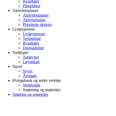
Resultater
Påmelding
Aktivitetsplaner
Aktivitetsplaner
Aktivitetsplan
Prioriterte skirenn
Lysløyperenn
Lysløyperenn
Terminliste
Resultater
Dugnadsliste
Turløyper
Turløyper
Løypekart
Styret
Styret
Årsmøte
Øvingsbank og andre verktøy
Skiteknikk
Smørning og smøretips
Smøring og smøretips