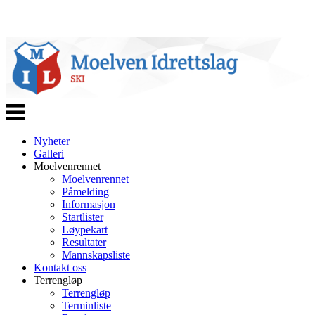
Veksle
navigasjon
Nyheter
Galleri
Moelvenrennet
Moelvenrennet
Påmelding
Informasjon
Startlister
Løypekart
Resultater
Mannskapsliste
Kontakt oss
Terrengløp
Terrengløp
Terminliste