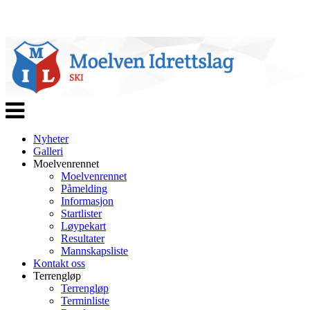
Veksle
navigasjon
Nyheter
Galleri
Moelvenrennet
Moelvenrennet
Påmelding
Informasjon
Startlister
Løypekart
Resultater
Mannskapsliste
Kontakt oss
Terrengløp
Terrengløp
Terminliste