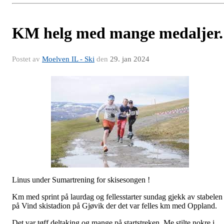
KM helg med mange medaljer.
Postet av
Moelven IL - Ski
den
29. jan 2024
Linus under Sumartrening for skisesongen !
Km med sprint på laurdag og fellesstarter sundag gjekk av stabelen
på Vind skistadion på Gjøvik der det var felles km med Oppland.
Det var tøff deltaking og mange på startstreken. Me stilte nokre i