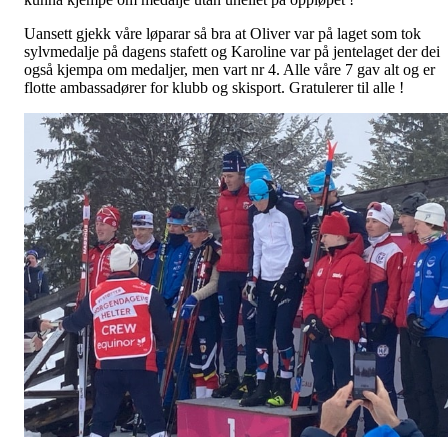
Uansett gjekk våre løparar så bra at Oliver var på laget som tok
sylvmedalje på dagens stafett og Karoline var på jentelaget der dei
også kjempa om medaljer, men vart nr 4. Alle våre 7 gav alt og er
flotte ambassadører for klubb og skisport. Gratulerer til alle !