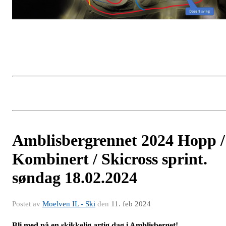
Amblisbergrennet 2024 Hopp /
Kombinert / Skicross sprint.
søndag 18.02.2024
Postet av
Moelven IL - Ski
den
11. feb 2024
Bli med på en skikkelig artig dag i Amblisberget!