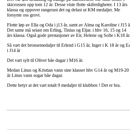
skicrossen opp tom 12 år. Desse viste flotte skiferdigheter. I 13 års
klassa og oppover rangerast det og delast ut KM medaljer. Me
forsynte oss grovt.
Flotte løp av Ella og Oda i j13 år, samt av Alma og Karoline i J15 å
Det same må seiast om Erling, Tinius og Eljar. i hhv 16, 15 og 14
års klassa. Også gode prestasjoner av Eir, Helene og Sofie i K18 år
Så vart det bronsemedaljer til Erlend i G15 år, Inger i K 18 år og E
i J14 år
Det vart sylt til Oliver båe dagar i M16 år.
Medan Linus og Kristian vann sine klasser hhv G14 år og M19-20
år Linus vann sogar båe dagar.
Dette betyr at det vart totalt 9 medaljer til klubben ! Det er bra.