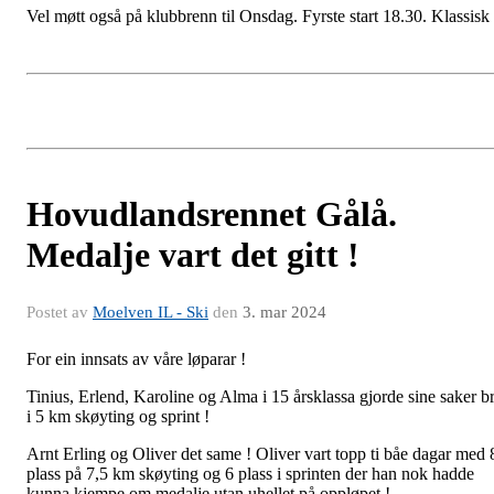
Vel møtt også på klubbrenn til Onsdag. Fyrste start 18.30. Klassisk
Hovudlandsrennet Gålå.
Medalje vart det gitt !
Postet av
Moelven IL - Ski
den
3. mar 2024
For ein innsats av våre løparar !
Tinius, Erlend, Karoline og Alma i 15 årsklassa gjorde sine saker b
i 5 km skøyting og sprint !
Arnt Erling og Oliver det same ! Oliver vart topp ti båe dagar med 
plass på 7,5 km skøyting og 6 plass i sprinten der han nok hadde
kunna kjempe om medalje utan uhellet på oppløpet !