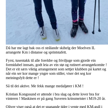
Då har me lagt bak oss ei strålande skihelg der Moelven IL
arrangerte Km i distanse og sprintstafett.
Fyrst, tusentakk til alle foreldre og friviljuge som gjorde ein
formidabel innsats, godt leia av ein stø og rutinert arrangørkomite !
Det er eit særs viktig arrangement som settjer klubben på kartet og
når ein ser kor mange yngre som stiller, viser det seg kor
meiningsfylt dette er !
Så til dei aktive. Me fekk mange medaljører i KM !
Kristian Kongssund er attende i bra slag og dette lover bra for
vinteren ! Maskinen er på gang Suveren krinsmeister i M19-20 år.
Oliver viser også at det er spanande tider i vente med KM-gull i