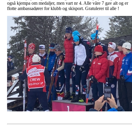
også kjempa om medaljer, men vart nr 4. Alle våre 7 gav alt og er
flotte ambassadører for klubb og skisport. Gratulerer til alle !