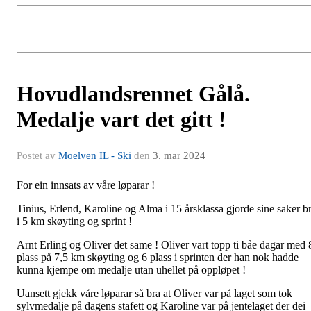
Hovudlandsrennet Gålå.
Medalje vart det gitt !
Postet av
Moelven IL - Ski
den
3. mar 2024
For ein innsats av våre løparar !
Tinius, Erlend, Karoline og Alma i 15 årsklassa gjorde sine saker b
i 5 km skøyting og sprint !
Arnt Erling og Oliver det same ! Oliver vart topp ti båe dagar med 
plass på 7,5 km skøyting og 6 plass i sprinten der han nok hadde
kunna kjempe om medalje utan uhellet på oppløpet !
Uansett gjekk våre løparar så bra at Oliver var på laget som tok
sylvmedalje på dagens stafett og Karoline var på jentelaget der dei