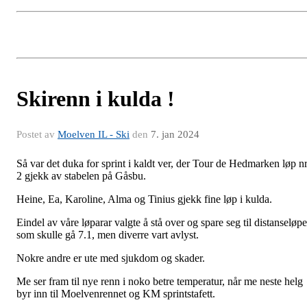
Skirenn i kulda !
Postet av
Moelven IL - Ski
den
7. jan 2024
Så var det duka for sprint i kaldt ver, der Tour de Hedmarken løp n
2 gjekk av stabelen på Gåsbu.
Heine, Ea, Karoline, Alma og Tinius gjekk fine løp i kulda.
Eindel av våre løparar valgte å stå over og spare seg til distanseløpe
som skulle gå 7.1, men diverre vart avlyst.
Nokre andre er ute med sjukdom og skader.
Me ser fram til nye renn i noko betre temperatur, når me neste helg
byr inn til Moelvenrennet og KM sprintstafett.