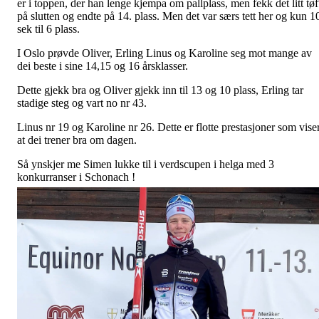
er i toppen, der han lenge kjempa om pallplass, men fekk det litt tøf
på slutten og endte på 14. plass. Men det var særs tett her og kun 1
sek til 6 plass.
I Oslo prøvde Oliver, Erling Linus og Karoline seg mot mange av
dei beste i sine 14,15 og 16 årsklasser.
Dette gjekk bra og Oliver gjekk inn til 13 og 10 plass, Erling tar
stadige steg og vart no nr 43.
Linus nr 19 og Karoline nr 26. Dette er flotte prestasjoner som vise
at dei trener bra om dagen.
Så ynskjer me Simen lukke til i verdscupen i helga med 3
konkurranser i Schonach !