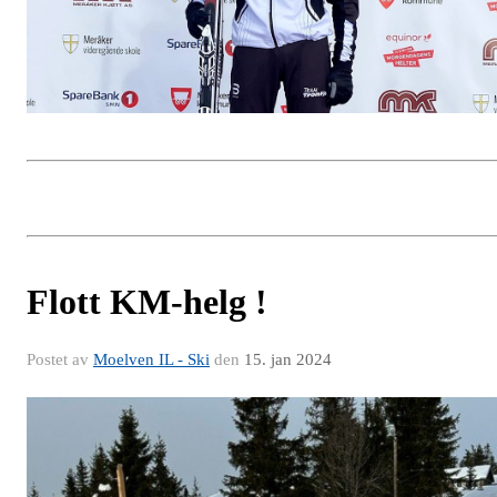
Flott KM-helg !
Postet av
Moelven IL - Ski
den
15. jan 2024