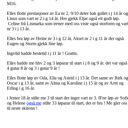
M16.
Elles flotte prestasjoner av Ea nr 2, 9/10 deler bak gullet i j 14 år og
Linus som vart nr 2 i g 14 år. Her gjekk Eljar også eit godt løp.
Celine frå Lismarka som trener med oss viste også storform og var
nr 3 i j 13 år.
Elles bra løp av Heine nr 3 i g 12 år, Aksel nr 2 i g 11 år der også
Eugen og Storm gjekk fine løp.
Ingvild hadde bestetid i j 11 år ! Grattis.
Elles hadde me hhv 2 og 3 løparar til start i j 8 og 9 år. det var også
4 gutar 8 år og 3 i gutar 9 år !
Elles flotte løp av Oda, Ella og Astrid i j 13 år. Det same av Birk o
Oscar i g 13 år, samt av Alma og Karoline i j 15 år og av Arnt og
Erling i g 16 år.
i Jenter 18 år stilte me 3 til start der inger vart nr 3. fFne løp av Sofi
og Helene
også.me
stilte 33 løparar til start, det er bra ! Me gler oss
til neste skirenn !