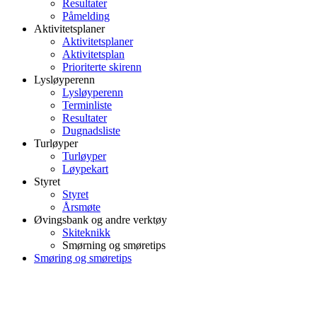
Resultater
Påmelding
Aktivitetsplaner
Aktivitetsplaner
Aktivitetsplan
Prioriterte skirenn
Lysløyperenn
Lysløyperenn
Terminliste
Resultater
Dugnadsliste
Turløyper
Turløyper
Løypekart
Styret
Styret
Årsmøte
Øvingsbank og andre verktøy
Skiteknikk
Smørning og smøretips
Smøring og smøretips