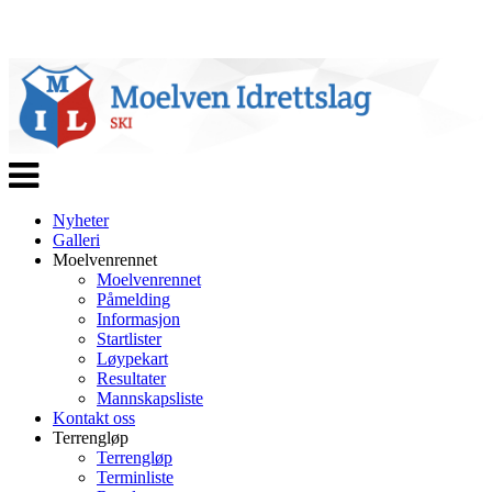
Veksle
navigasjon
Nyheter
Galleri
Moelvenrennet
Moelvenrennet
Påmelding
Informasjon
Startlister
Løypekart
Resultater
Mannskapsliste
Kontakt oss
Terrengløp
Terrengløp
Terminliste