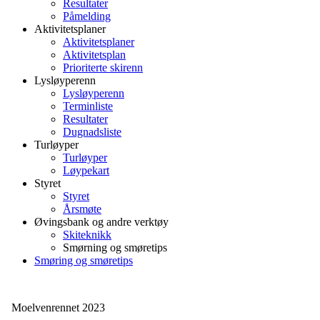
Resultater
Påmelding
Aktivitetsplaner
Aktivitetsplaner
Aktivitetsplan
Prioriterte skirenn
Lysløyperenn
Lysløyperenn
Terminliste
Resultater
Dugnadsliste
Turløyper
Turløyper
Løypekart
Styret
Styret
Årsmøte
Øvingsbank og andre verktøy
Skiteknikk
Smørning og smøretips
Smøring og smøretips
Moelvenrennet 2023