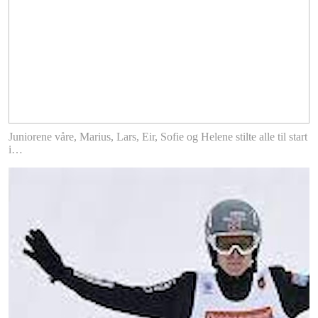
Juniorene våre, Marius, Lars, Eir, Sofie og Helene stilte alle til start
i…