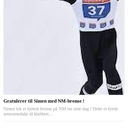
Gratulerer til Simen med NM-bronse !
Simen tok ei fortent bronse på NM sin siste dag ! Dette er fyrste
seniormedalje til klubben…