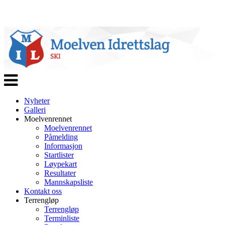
Veksle
navigasjon
Nyheter
Galleri
Moelvenrennet
Moelvenrennet
Påmelding
Informasjon
Startlister
Løypekart
Resultater
Mannskapsliste
Kontakt oss
Terrengløp
Terrengløp
Terminliste