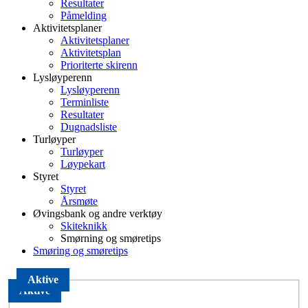
Resultater
Påmelding
Aktivitetsplaner
Aktivitetsplaner
Aktivitetsplan
Prioriterte skirenn
Lysløyperenn
Lysløyperenn
Terminliste
Resultater
Dugnadsliste
Turløyper
Turløyper
Løypekart
Styret
Styret
Årsmøte
Øvingsbank og andre verktøy
Skiteknikk
Smørning og smøretips
Smøring og smøretips
Aktive
Aktive