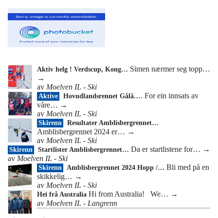
Simen nærmer seg topp…
Aktiv helg ! Verdscup, Kong…
→
av
Moelven IL - Ski
For ein innsats av
Aktive
Hovudlandsrennet Gålå.…
våre…
→
av
Moelven IL - Ski
Skirenn
Resultater Amblisbergrennet…
Amblisbergrennet 2024 er…
→
av
Moelven IL - Ski
Da er startlistene for…
→
Skirenn
Startlister Amblisbergrennet…
av
Moelven IL - Ski
Bli med på en
Skirenn
Amblisbergrennet 2024 Hopp /…
skikkelig…
→
av
Moelven IL - Ski
Hi from Australia! We…
→
Hei frå Australia
av
Moelven IL - Langrenn