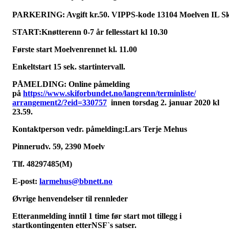
PARKERING: Avgift kr.50. VIPPS-kode 13104 Moelven IL Sk
START:Knøtterenn 0-7 år fellesstart kl 10.30
Første start Moelvenrennet kl. 11.00
Enkeltstart 15 sek. startintervall.
PÅMELDING: Online påmelding
på
https://www.skiforbundet.no/
langrenn/terminliste/
arrangement2/?eid=330757
innen torsdag 2. januar 2020 kl
23.59.
Kontaktperson vedr. påmelding:
Lars Terje Mehus
Pinnerudv. 59, 2390 Moelv
Tlf. 48297485(M)
E-post:
larmehus@bbnett.no
Øvrige henvendelser til rennleder
Etteranmelding inntil 1 time før start mot tillegg i
startkontingenten etterNSF`s satser.