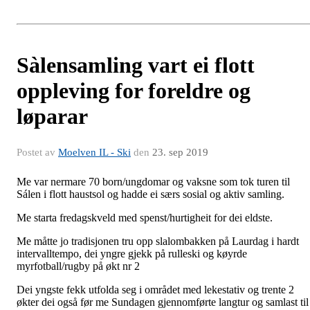
Sàlensamling vart ei flott
oppleving for foreldre og
løparar
Postet av
Moelven IL - Ski
den
23. sep 2019
Me var nermare 70 born/ungdomar og vaksne som tok turen til
Sálen i flott haustsol og hadde ei særs sosial og aktiv samling.
Me starta fredagskveld med spenst/hurtigheit for dei eldste.
Me måtte jo tradisjonen tru opp slalombakken på Laurdag i hardt
intervalltempo, dei yngre gjekk på rulleski og køyrde
myrfotball/rugby på økt nr 2
Dei yngste fekk utfolda seg i området med lekestativ og trente 2
økter dei også før me Sundagen gjennomførte langtur og samlast til