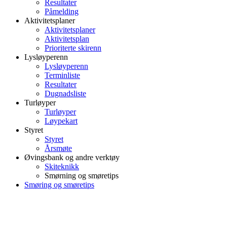
Resultater
Påmelding
Aktivitetsplaner
Aktivitetsplaner
Aktivitetsplan
Prioriterte skirenn
Lysløyperenn
Lysløyperenn
Terminliste
Resultater
Dugnadsliste
Turløyper
Turløyper
Løypekart
Styret
Styret
Årsmøte
Øvingsbank og andre verktøy
Skiteknikk
Smørning og smøretips
Smøring og smøretips