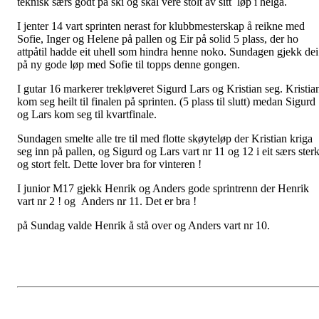
teknisk særs godt på ski og skal vere stolt av sitt løp i helga.
I jenter 14 vart sprinten nerast for klubbmesterskap å reikne med
Sofie, Inger og Helene på pallen og Eir på solid 5 plass, der ho
attpåtil hadde eit uhell som hindra henne noko. Sundagen gjekk dei
på ny gode løp med Sofie til topps denne gongen.
I gutar 16 markerer trekløveret Sigurd Lars og Kristian seg. Kristia
kom seg heilt til finalen på sprinten. (5 plass til slutt) medan Sigurd
og Lars kom seg til kvartfinale.
Sundagen smelte alle tre til med flotte skøyteløp der Kristian kriga
seg inn på pallen, og Sigurd og Lars vart nr 11 og 12 i eit særs sterk
og stort felt. Dette lover bra for vinteren !
I junior M17 gjekk Henrik og Anders gode sprintrenn der Henrik
vart nr 2 ! og Anders nr 11. Det er bra !
på Sundag valde Henrik å stå over og Anders vart nr 10.