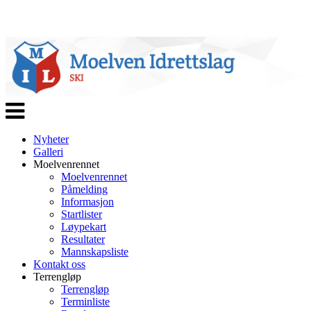
Veksle
navigasjon
Nyheter
Galleri
Moelvenrennet
Moelvenrennet
Påmelding
Informasjon
Startlister
Løypekart
Resultater
Mannskapsliste
Kontakt oss
Terrengløp
Terrengløp
Terminliste