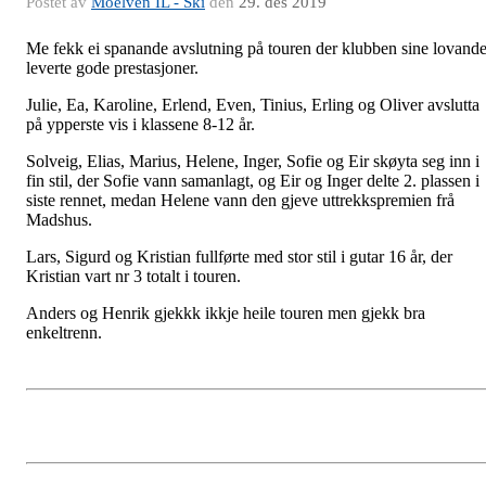
Postet av
Moelven IL - Ski
den
29. des 2019
Me fekk ei spanande avslutning på touren der klubben sine lovande
leverte gode prestasjoner.
Julie, Ea, Karoline, Erlend, Even, Tinius, Erling og Oliver avslutta
på ypperste vis i klassene 8-12 år.
Solveig, Elias, Marius, Helene, Inger, Sofie og Eir skøyta seg inn i
fin stil, der Sofie vann samanlagt, og Eir og Inger delte 2. plassen i
siste rennet, medan Helene vann den gjeve uttrekkspremien frå
Madshus.
Lars, Sigurd og Kristian fullførte med stor stil i gutar 16 år, der
Kristian vart nr 3 totalt i touren.
Anders og Henrik gjekkk ikkje heile touren men gjekk bra
enkeltrenn.