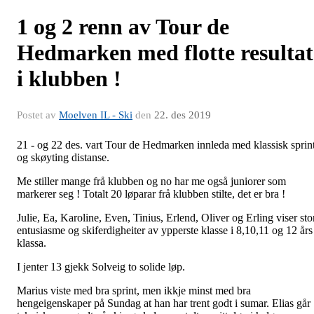
1 og 2 renn av Tour de
Hedmarken med flotte resultat
i klubben !
Postet av
Moelven IL - Ski
den
22. des 2019
21 - og 22 des. vart Tour de Hedmarken innleda med klassisk sprin
og skøyting distanse.
Me stiller mange frå klubben og no har me også juniorer som
markerer seg ! Totalt 20 løparar frå klubben stilte, det er bra !
Julie, Ea, Karoline, Even, Tinius, Erlend, Oliver og Erling viser sto
entusiasme og skiferdigheiter av ypperste klasse i 8,10,11 og 12 års
klassa.
I jenter 13 gjekk Solveig to solide løp.
Marius viste med bra sprint, men ikkje minst med bra
hengeigenskaper på Sundag at han har trent godt i sumar. Elias går