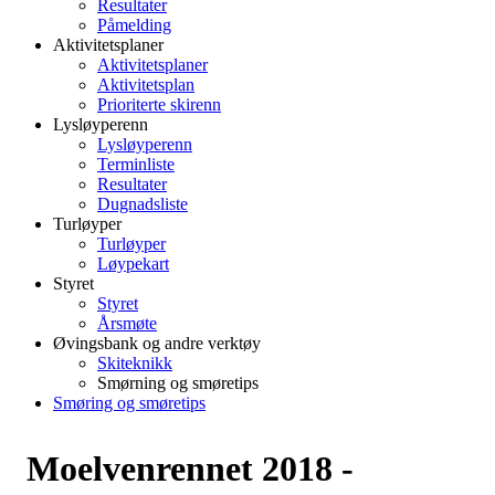
Resultater
Påmelding
Aktivitetsplaner
Aktivitetsplaner
Aktivitetsplan
Prioriterte skirenn
Lysløyperenn
Lysløyperenn
Terminliste
Resultater
Dugnadsliste
Turløyper
Turløyper
Løypekart
Styret
Styret
Årsmøte
Øvingsbank og andre verktøy
Skiteknikk
Smørning og smøretips
Smøring og smøretips
Moelvenrennet 2018 -