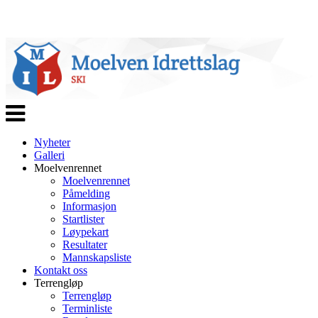
Veksle
navigasjon
Nyheter
Galleri
Moelvenrennet
Moelvenrennet
Påmelding
Informasjon
Startlister
Løypekart
Resultater
Mannskapsliste
Kontakt oss
Terrengløp
Terrengløp
Terminliste