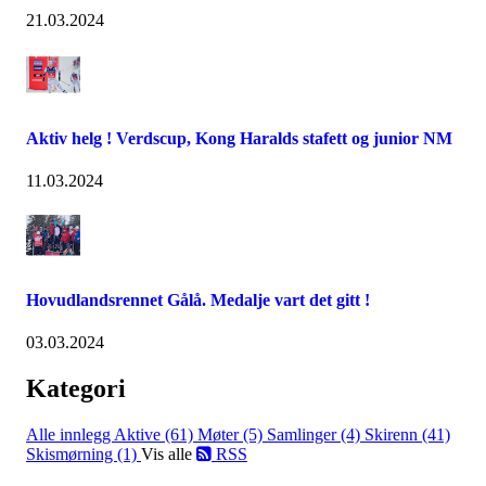
21.03.2024
Aktiv helg ! Verdscup, Kong Haralds stafett og junior NM
11.03.2024
Hovudlandsrennet Gålå. Medalje vart det gitt !
03.03.2024
Kategori
Alle innlegg
Aktive (61)
Møter (5)
Samlinger (4)
Skirenn (41)
Skismørning (1)
Vis alle
RSS