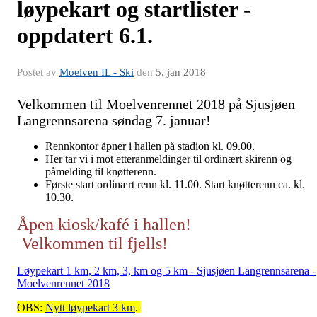
løypekart og startlister -
oppdatert 6.1.
Postet av
Moelven IL - Ski
den
5. jan 2018
Velkommen til Moelvenrennet 2018 på Sjusjøen
Langrennsarena søndag 7. januar!
Rennkontor åpner i hallen på stadion kl. 09.00.
Her tar vi i mot etteranmeldinger til ordinært skirenn og
påmelding til knøtterenn.
Første start ordinært renn kl. 11.00. Start knøtterenn ca. kl.
10.30.
Åpen kiosk/kafé i hallen!
Velkommen til fjells!
Løypekart 1 km, 2 km, 3, km og 5 km - Sjusjøen Langrennsarena -
Moelvenrennet 2018
OBS:
Nytt løypekart 3 km
.