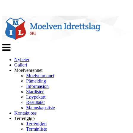
Veksle
navigasjon
Nyheter
Galleri
Moelvenrennet
Moelvenrennet
Påmelding
Informasjon
Startlister
Løypekart
Resultater
Mannskapsliste
Kontakt oss
Terrengløp
Terrengløp
Terminliste