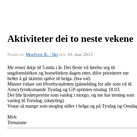
Aktiviteter dei to neste vekene
Postet av
Moelven IL - Ski
den
10. mar 2015
Me reiser ikkje til 5-mila i år. Dei fleste vil førebu seg til
ungdomsbirken og bornebirken dagen etter, difor prioriterer me
heller å gå skirenn sjølve til helga. (bra val)
Minner vidare om Øverbystafetten (påmelding for alle som vil til
Arne) fyrstkomande Tysdag og GP-sprinten onsdag 18.03.
Det blir ljosløyperenn som vanleg i morgo, og me har trening som
vanleg til Torsdag. (skøyting)
Vonar så mange som mogleg stiller i helga og på Tysdag og Onsda
Mvh
Trenarane