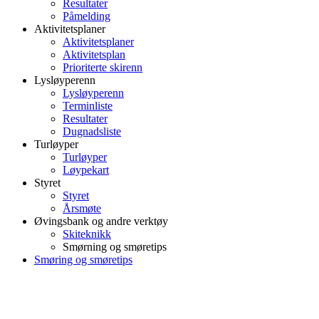
Resultater
Påmelding
Aktivitetsplaner
Aktivitetsplaner
Aktivitetsplan
Prioriterte skirenn
Lysløyperenn
Lysløyperenn
Terminliste
Resultater
Dugnadsliste
Turløyper
Turløyper
Løypekart
Styret
Styret
Årsmøte
Øvingsbank og andre verktøy
Skiteknikk
Smørning og smøretips
Smøring og smøretips