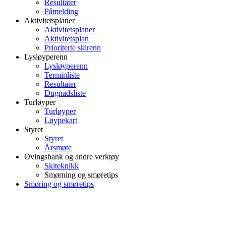
Resultater
Påmelding
Aktivitetsplaner
Aktivitetsplaner
Aktivitetsplan
Prioriterte skirenn
Lysløyperenn
Lysløyperenn
Terminliste
Resultater
Dugnadsliste
Turløyper
Turløyper
Løypekart
Styret
Styret
Årsmøte
Øvingsbank og andre verktøy
Skiteknikk
Smørning og smøretips
Smøring og smøretips