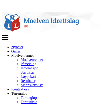
Veksle
navigasjon
Nyheter
Galleri
Moelvenrennet
Moelvenrennet
Påmelding
Informasjon
Startlister
Løypekart
Resultater
Mannskapsliste
Kontakt oss
Terrengløp
Terrengløp
Terminliste