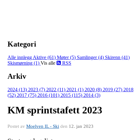
Kategori
Alle innlegg
Aktive (61)
Møter (5)
Samlinger (4)
Skirenn (41)
Skismørning (1)
Vis alle
RSS
Arkiv
2024 (13)
2023 (7)
2022 (11)
2021 (1)
2020 (8)
2019 (27)
2018
(52)
2017 (75)
2016 (101)
2015 (115)
2014 (3)
KM sprintstafett 2023
Postet av
Moelven IL - Ski
den
12. jan 2023